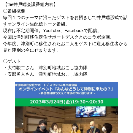
【the井戸端会議番組内容】
〇番組概要
毎回１つのテーマに沿ったゲストをお招きして井戸端形式で話
すオンライン生配信トーク番組。
現在は不定期開催。YouTube、Facebookで配信。
今回は津別町移住定住サポートデスクとのコラボ企画。
今年度、津別町に移住されたお二人をゲストに迎え移住者から
見た津別の今にせまります。
〇ゲスト
・大竹駿二さん 津別町地域おこし協力隊
・安部勇人さん 津別町地域おこし協力隊