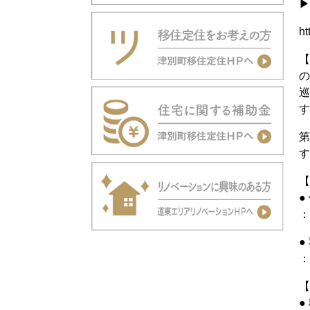
▶
ht
【
の
巡
す
第
す
【
●
：
●
：
【