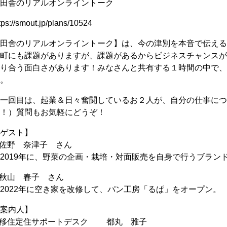
田舎のリアルオンライントーク
tps://smout.jp/plans/10524
田舎のリアルオンライントーク】は、今の津別を本音で伝える
町にも課題がありますが、課題があるからビジネスチャンスが
り合う面白さがあります！みなさんと共有する１時間の中で、
。
一回目は、起業＆日々奮闘しているお２人が、自分の仕事につ
！）質問もお気軽にどうぞ！
ゲスト】
 佐野 奈津子 さん
2019年に、野菜の企画・栽培・対面販売を自身で行うブラン
 秋山 春子 さん
2022年に空き家を改修して、パン工房「るぱ」をオープン。
案内人】
● 移住定住サポートデスク 都丸 雅子