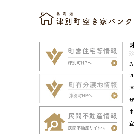
み
2
津
ぜ
事
宜