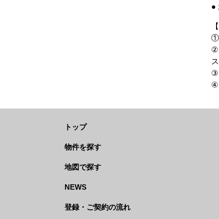
●
【
①
②
ス
③
④
トップ
物件を探す
地図で探す
NEWS
登録・ご契約の流れ